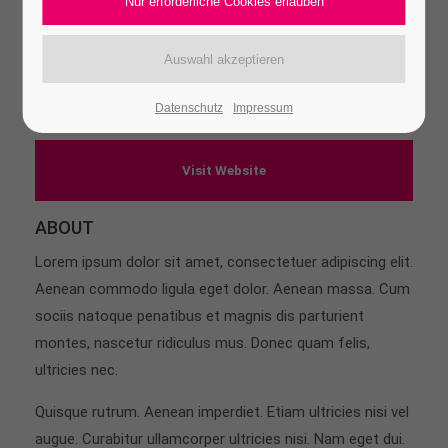
Branding, Mockups
Print
Consulting
Datenschutz
Impressum
Visit Website
ABOUT
Lorem ipsum dolor sit amet, consectetuer adipiscing elit.
Aenean commodo ligula eget dolor. Aenean massa. Cum
sociis natoque penatibus et magnis dis parturient
montes, nascetur ridiculus mus. Donec quam felis,
ultricies nec.
Quisque rutrum. Aenean imperdiet. Etiam ultricies nisi vel
augue. Curabitur ullamcorper ultricies nisi. Nam eget dui.