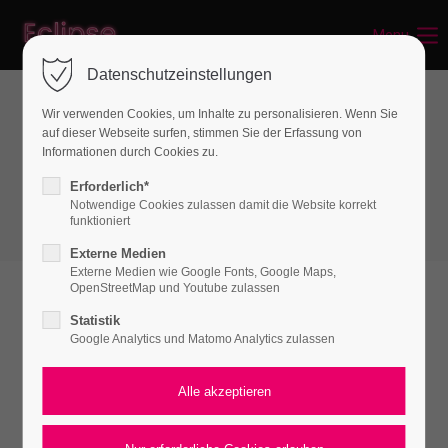
Menu
Datenschutzeinstellungen
Wir verwenden Cookies, um Inhalte zu personalisieren. Wenn Sie
auf dieser Webseite surfen, stimmen Sie der Erfassung von
Spacer & Dividers
Informationen durch Cookies zu.
Vertical Spacer
Erforderlich*
Notwendige Cookies zulassen damit die Website korrekt
funktioniert
Externe Medien
Externe Medien wie Google Fonts, Google Maps,
OpenStreetMap und Youtube zulassen
Vertical spacers
Statistik
Google Analytics und Matomo Analytics zulassen
The vertical spacers come pre-configured for
both desktop and mobile layouts but can also
be controlled separately. In addition to
predefined spacing options, they can also be