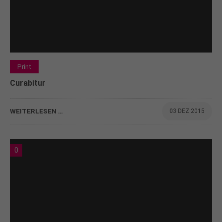
Print
Curabitur
WEITERLESEN …
03 DEZ 2015
0