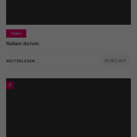
Video
Nullam dictum
WEITERLESEN …
03 DEZ 2015
0