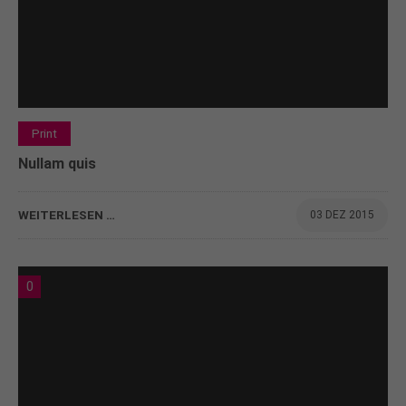
Print
Nullam quis
WEITERLESEN …
03 DEZ 2015
0