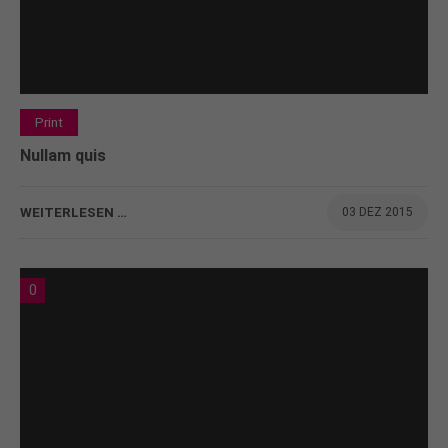
Print
Nullam quis
WEITERLESEN …
03 DEZ 2015
0