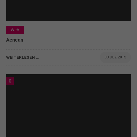
Web
Aenean
WEITERLESEN …
03 DEZ 2015
0