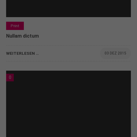
Print
Nullam dictum
WEITERLESEN …
03 DEZ 2015
0