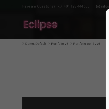
Have any Questions?
+01 123 444 555
inf
Demo: Default
Portfolio v6
Portfolio col-3 /v6