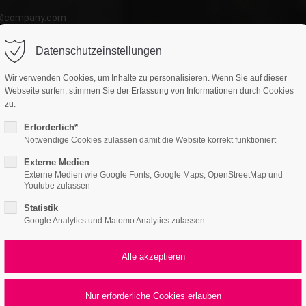
o@company.com
Datenschutzeinstellungen
Wir verwenden Cookies, um Inhalte zu personalisieren. Wenn Sie auf dieser
Webseite surfen, stimmen Sie der Erfassung von Informationen durch Cookies
zu.
Erforderlich*
Notwendige Cookies zulassen damit die Website korrekt funktioniert
Externe Medien
Externe Medien wie Google Fonts, Google Maps, OpenStreetMap und
Youtube zulassen
Statistik
Google Analytics und Matomo Analytics zulassen
All
Logo
Web
Print
Video